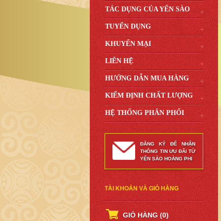
TÁC DỤNG CỦA YẾN SÀO
TUYỂN DỤNG
KHUYẾN MẠI
LIÊN HỆ
HƯỚNG DẪN MUA HÀNG
KIỂM ĐỊNH CHẤT LƯỢNG
HỆ THỐNG PHÂN PHỐI
ĐĂNG KÝ ĐỂ NHẬN
THÔNG TIN ƯU ĐÃI TỪ
YẾN SÀO HOÀNG PHI
TÀI KHOẢN VÀ GIỎ HÀNG
GIỎ HÀNG
(0)