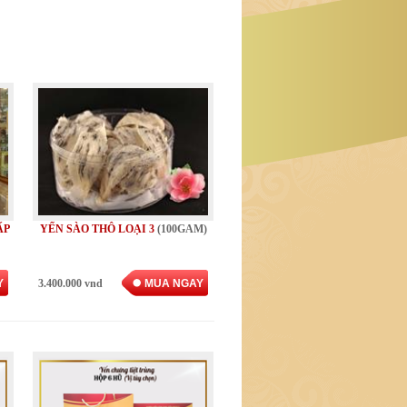
ẤP
YẾN SÀO THÔ LOẠI 3
(100GAM)
Y
3.400.000 vnd
MUA NGAY