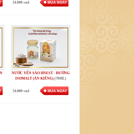
Y
54.000 vnd
MUA NGAY
ÂN
NƯỚC YẾN SÀO HNEST - ĐƯỜNG
ISOMALT (ĂN KIÊNG)
(70ML)
Y
54.000 vnd
MUA NGAY