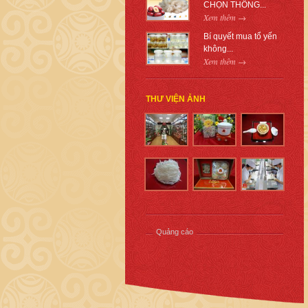
CHỌN THÔNG...
Xem thêm →
Bí quyết mua tổ yến
không...
Xem thêm →
THƯ VIỆN ẢNH
Quảng cáo