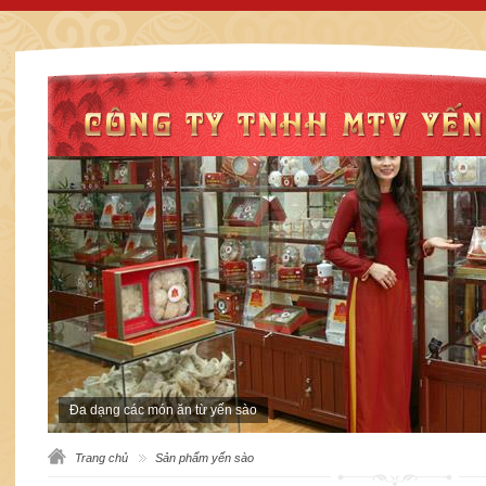
Đa dạng các món ăn từ yến sào
Trang chủ
Sản phẩm yến sào