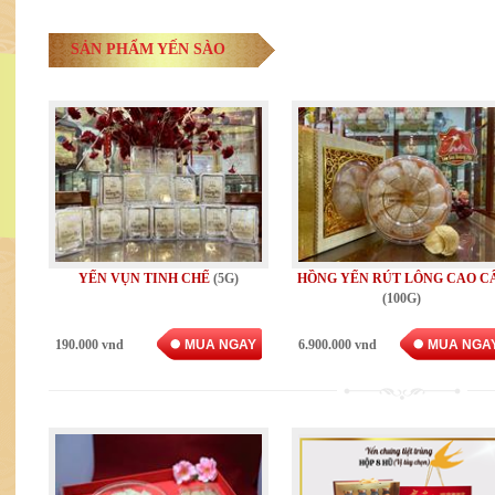
SẢN PHẨM YẾN SÀO
YẾN VỤN TINH CHẾ
(5G)
HỒNG YẾN RÚT LÔNG CAO C
(100G)
190.000 vnd
MUA NGAY
6.900.000 vnd
MUA NGA