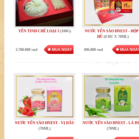
YẾN TINH CHẾ LOẠI 3
(100G)
NƯỚC YẾN SÀO HNEST - HỘP 
HŨ
(8 HU X 70ML)
3.700.000 vnd
MUA NGAY
496.800 vnd
MUA NGA
NƯỚC YẾN SÀO HNEST - VỊ DÂU
NƯỚC YẾN SÀO HNEST - LÁ D
(70ML)
(70ML)