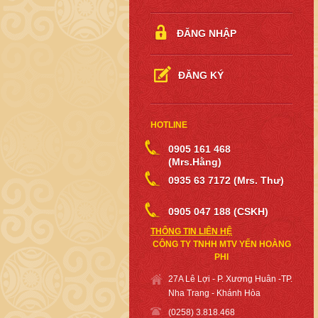
ĐĂNG NHẬP
ĐĂNG KÝ
HOTLINE
0905 161 468
(Mrs.Hằng)
0935 63 7172 (Mrs. Thư)
0905 047 188 (CSKH)
THÔNG TIN LIÊN HỆ
CÔNG TY TNHH MTV YẾN HOÀNG
PHI
27A Lê Lợi - P. Xương Huân -TP.
Nha Trang - Khánh Hòa
(0258) 3.818.468