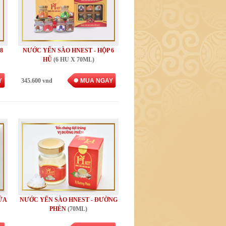
8
NƯỚC YẾN SÀO HNEST - HỘP 6
HŨ
(6 HU X 70ML)
Y
345.600 vnd
MUA NGAY
ỨA
NƯỚC YẾN SÀO HNEST - ĐƯỜNG
PHÈN
(70ML)