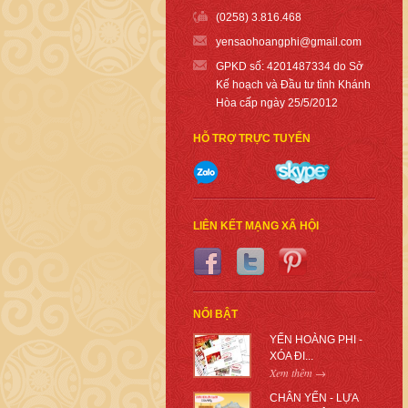
(0258) 3.816.468
yensaohoangph
i@gmail.com
GPKD số: 4201487334 do Sở
Kế hoạch và Đầu tư tỉnh Khánh
Hòa cấp ngày 25/5/2012
HỖ TRỢ TRỰC TUYẾN
LIÊN KẾT MẠNG XÃ HỘI
NỔI BẬT
YẾN HOÀNG PHI -
XÓA ĐI...
Xem thêm →
CHÂN YẾN - LỰA